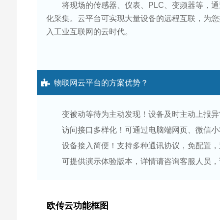
将现场的传感器、仪表、PLC、变频器等，通过D
化采集。云平台可实现大量设备的远程互联，为您
入工业互联网的云时代。
物联网云平台的方案优势？
变被动等待为主动发现！设备及时主动上报异
访问接口多样化！可通过电脑端网页、微信小
设备接入简便！支持多种通讯协议，免配置，
可提供演示体验版本，详情请咨询客服人员，
欧传云功能框图