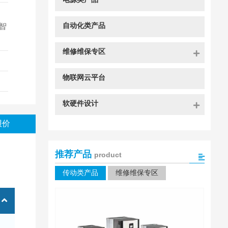
自动化类产品
智
维修维保专区
物联网云平台
软硬件设计
报价
规格参数
推荐产品
product
可接入设备：各种仪表、光电开关、变频器、PL
传动类产品
维修维保专区
额定电压：220VAC;380VAC;480VAC;690VAC;1