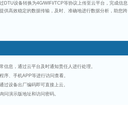
TU设备转换为4G/WIFI/TCP等协议上传至云平台，完成信息
提供高效稳定的数据传输，及时、准确地进行数据分析，助您跨
常信息，通过云平台及时通知责任人进行处理。
程序、手机APP等进行访问查看。
通过设备出厂编码即可直接上云。
询问演示版地址和访问密码。