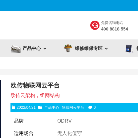
免费咨询电话
400 8818 554
产品中心
维修维保专区
欧传物联网云平台
欧传云架构，组网结构
2022/04/21
产品中心
物联网云平台
0
品牌
ODRV
适用场合
无人化值守