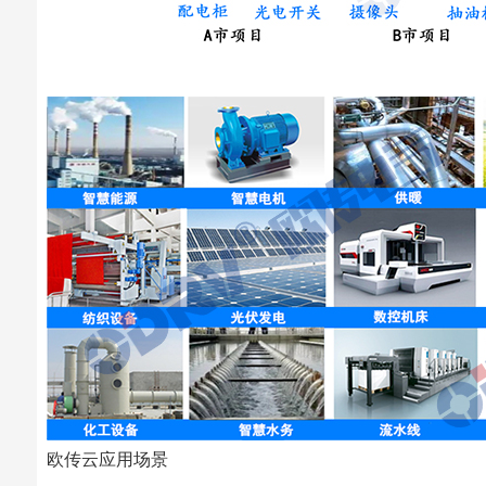
欧传云应用场景