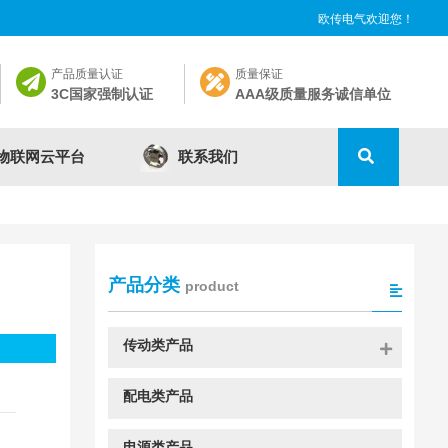
欧传电气欢迎您！
产品质量认证
质量保证
3C国家强制认证
AAA级质量服务诚信单位
联系我们
物联网云平台
产品分类
product
传动类产品
配电类产品
电源类产品