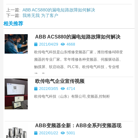
上一篇:
ABB ACS880的漏电短路故障如何解决
下一篇:
我将无我 为了客户
相关推荐
ABB ACS880的漏电短路故障如何解决
2021/04/29
4668
欧传电气科技是山东维修变频器厂家，潍坊维修ABB变
频器的专业厂家。常年维修各种变频器、伺服驱动器、
触摸屏、软启动器、PLC等。欧传电气科技，专业维
修。各...
欧传电气企业宣传视频
2022/03/05
4714
欧传电气科技（山东）有限公司,变频器,控制柜
ABB变频器全新：ABB全系列变频器现
货供应，全新原装正品，提供
2022/01/22
5001
ACS880,ACS550等变频器