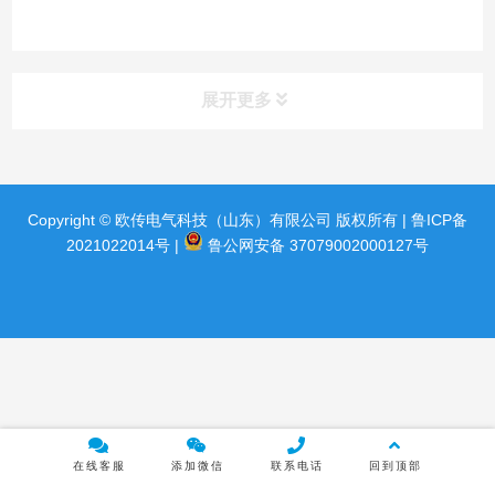
展开更多
产品分类
product
Copyright © 欧传电气科技（山东）有限公司 版权所有 |
鲁ICP备
2021022014号
|
鲁公网安备 37079002000127号
传动类产品
配电类产品
电源类产品
自动化类产品
在线客服
添加微信
联系电话
回到顶部
维修维保专区