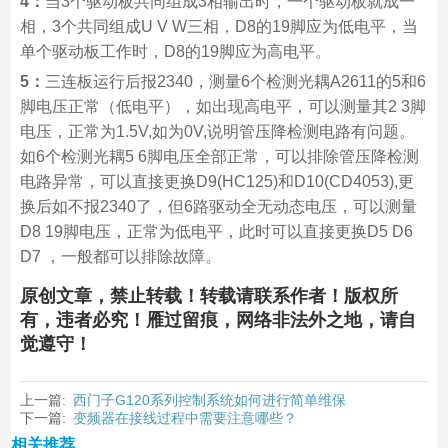
4：
当3个驱动板共同组成3相输出时，一个驱动板就成一
相，3个共同组成U V W三相，D8的19脚应为低电平，当
单个驱动板工作时，D8的19脚应为高电平。
5：
三连板运行后报2340，测量6个检测光耦A2611的5和6
脚电压正常（低电平），如出现高电平，可以测量其2 3脚
电压，正常为1.5V,如为0V,说明管压降检测电路有问题。
如6个检测光耦5 6脚电压全部正常，可以排除管压降检测
电路异常，可以直接更换D9(HC125)和D10(CD4053),更
换后如不报2340了，但6路驱动全无动态电压，可以测量
D8 19脚电压，正常为低电平，此时可以直接更换D5 D6
D7 ，一般都可以排除故障。
原创文章，禁止转载！转载请联系作者！版权所
有，违者必究！雁过留痕，网络非法外之地，请自
觉遵守！
上一篇:
西门子G120系列控制系统如何进行简单维保
下一篇:
变频器在接线过程中需要注意哪些？
相关推荐