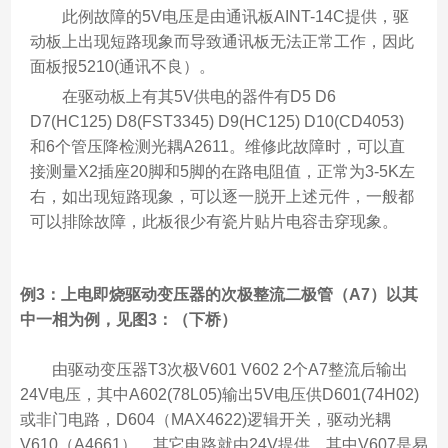
此例故障的5V电压是由通讯板AINT-14C提供，驱
动板上出现短路现象而导致通讯板无法正常工作，因此
面板报5210(通讯不良）。
在驱动板上有其5V供电的器件有D5 D6 
D7(HC125) D8(FST3345) D9(HC125) D10(CD4053)
和6个管压降检测光耦A2611。维修此故障时，可以直
接测量X2插座20脚和5脚的在路电阻值，正常为3-5K左
右，如出现短路现象，可以逐一脱开上述元件，一般都
可以排除故障，此板很少有瓷片贴片电容击穿现象。
例3：上电即烧驱动变压器的次极整流二极管（A7） 以其
中一相为例，见图3：（下桥）
由驱动变压器T3次极V601 V602 2个A7整流后输出
24V电压，其中A602(78L05)输出5V电压供D601(74H02)
或非门电路，D604（MAX4622)逻辑开关，驱动光耦
V610（A4661），其它电路就由24V提供，其中V607是易