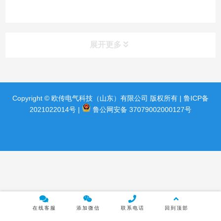
展开更多
产品分类
product
Copyright © 欧传电气科技（山东）有限公司 版权所有 |
鲁ICP备
2021022014号
|
鲁公网安备 37079002000127号
传动类产品
配电类产品
电源类产品
自动化类产品
在线客服
添加微信
联系电话
回到顶部
维修维保专区