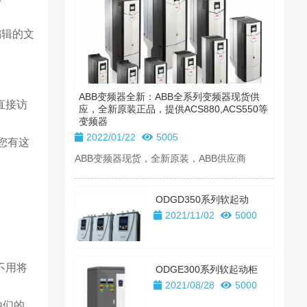
编辑的文
ABB变频器全新：ABB全系列变频器现货供
A
直接访
应，全新原装正品，提供ACS880,ACS550等
2
变频器
山
2022/01/22
5005
您有这
维修
ABB变频器现货，全新原装，ABB供应商
器
变频
ODGD350系列软起动
2021/11/02
5000
不用将
ODGE300系列软起动柜
2021/08/28
5000
他们的